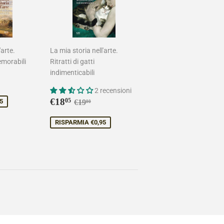
'arte.
La mia storia nell'arte.
emorabili
Ritratti di gatti
indimenticabili
5
di listino
9,00
2 recensioni
Prezzo
€18,05
Prezzo di listino
€19,00
€18
05
5
€19
00
scontato
RISPARMIA €0,95