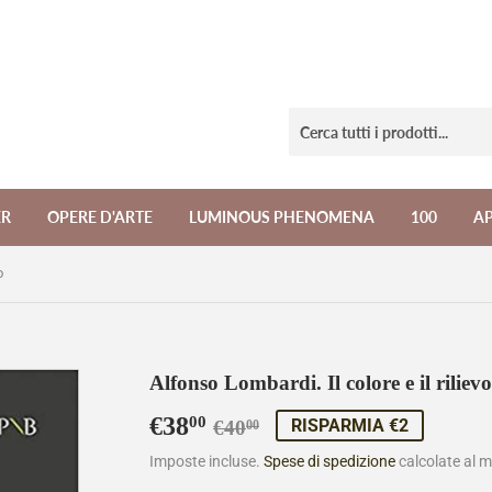
ER
OPERE D'ARTE
LUMINOUS PHENOMENA
100
A
o
Alfonso Lombardi. Il colore e il rilievo
€38
Prezzo
€40,00
Prezzo
€38,00
00
RISPARMIA €2
€40
00
di
scontato
Imposte incluse.
Spese di spedizione
calcolate al 