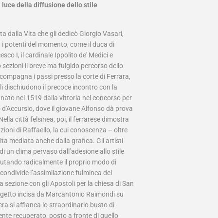
luce della diffusione dello stile
a dalla Vita che gli dedicò Giorgio Vasari,
n i potenti del momento, come il duca di
co I, il cardinale Ippolito de' Medici e
 sezioni il breve ma fulgido percorso dello
ccompagna i passi presso la corte di Ferrara,
li dischiudono il precoce incontro con la
ato nel 1519 dalla vittoria nel concorso per
 d'Accursio, dove il giovane Alfonso dà prova
ella città felsinea, poi, il ferrarese dimostra
zioni di Raffaello, la cui conoscenza – oltre
ta mediata anche dalla grafica. Gli artisti
 di un clima pervaso dall’adesione allo stile
 mutando radicalmente il proprio modo di
 condivide l’assimilazione fulminea del
sezione con gli Apostoli per la chiesa di San
 soggetto incisa da Marcantonio Raimondi su
ra si affianca lo straordinario busto di
ente recuperato, posto a fronte di quello