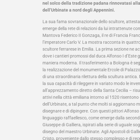
nel solco della tradizione padana rinnovatasi alla 
dell’Urbinate a nord degli Appennini.
La sua fama sovranazionale dello scultore, attestat
emerge della rete di relazioni da lui intrattenute co
Mantova Federico II Gonzaga, il re di Francia Frances
l’imperatore Carlo V. La mostra racconta in quattro
scultore ferrarese in Emilia. La prima sezione ne a
dove i cantieri promossi dal duca Alfonso I d’Este g
maniera moderna. Il trasferimento a Bologna è segn
la realizzazione del monumentale Ercole di Palazzo
di una straordinaria rilettura della scultura antica. N
la sua capacità di rileggere in variato modo le inven
all’apprezzamento diretto della Santa Cecilia – risul
attivi nella città emiliana intorno al 1520 risentono
dell’Urbinate, a tal punto che molti si aggiornano
disegnare e di dipingere. Con questi pittori Alfonso
linguaggio raffaellesco, come emerge dalla seconda 
Giuseppe di Galliera, ispirati alla serie di uguale
disegno del maestro Urbinate. Agli Apostoli di Gallie
Cristo, proveniente dallo stesso complesso e di rec