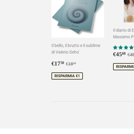
Il diario di 
Massimo Pu
Il bello, il brutto e il sublime
di Valerio Deho'
Prezz
€4
Pr
€45
60
€4
sconta
Prezzo
€17,50
Prezzo di listino
€18,50
€17
50
€18
50
RISPARMI
scontato
RISPARMIA €1