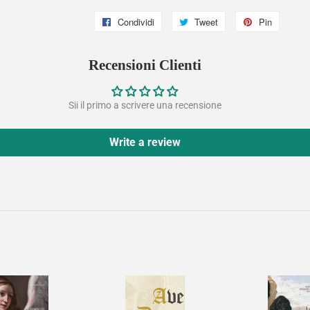
Condividi
Condividi
Tweet
Twitta
Pin
Pinna
su
su
su
Recensioni Clienti
Facebook
Twitter
Pintere
Sii il primo a scrivere una recensione
Write a review