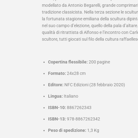
modellato da Antonio Begarelli, grande comprimario
tradizione classicista. Nella terza sezione le scultu
la fortunata stagione emiliana della scultura dipinta,
nel suo campo d’elezione, quello della pala d’altare
qualità di ritrattista di Alfonso e l’incontro con Car
scultore, tutti giocati sul filo della cultura raffae
Copertina flessibile:
200 pagine
Formato:
24x28 cm
Editore:
NFC Edizioni (28 febbraio 2020)
Lingua:
Italiano
ISBN-10:
8867262343
ISBN-13:
978-8867262342
Peso di spedizione:
1,3 Kg