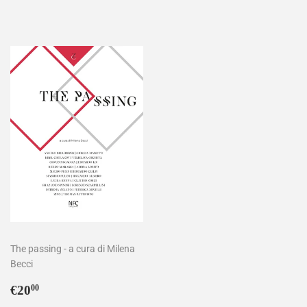
listino
The passing - a cura di Milena
Becci
Prezzo
€20,00
€20
00
di