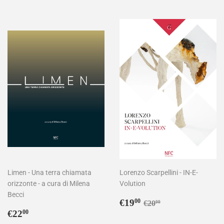
Limen - Una terra chiamata
Lorenzo Scarpellini - IN-E-
orizzonte - a cura di Milena
Volution
Becci
Prezzo
€19,00
Prezzo di listino
€20,00
€19
00
€20
00
Prezzo
€22,00
scontato
€22
00
di