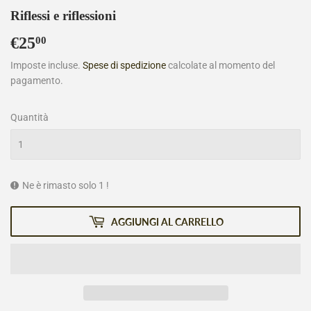
Riflessi e riflessioni
€25
€25,00
00
Imposte incluse.
Spese di spedizione
calcolate al momento del
pagamento.
Quantità
Ne è rimasto solo 1 !
AGGIUNGI AL CARRELLO