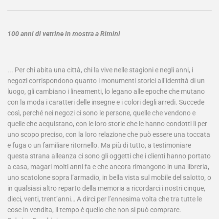
100 anni di vetrine in mostra a Rimini
... Per chi abita una città, chi la vive nelle stagioni e negli anni, i
negozi corrispondono quanto i monumenti storici all’identità di un
luogo, gli cambiano i lineamenti, lo legano alle epoche che mutano
con la moda i caratteri delle insegne e i colori degli arredi. Succede
così, perché nei negozi ci sono le persone, quelle che vendono e
quelle che acquistano, con le loro storie che le hanno condotti lì per
uno scopo preciso, con la loro relazione che può essere una toccata
e fuga o un familiare ritornello. Ma più di tutto, a testimoniare
questa strana alleanza ci sono gli oggetti che i clienti hanno portato
a casa, magari molti anni fa e che ancora rimangono in una libreria,
uno scatolone sopra l’armadio, in bella vista sul mobile del salotto, o
in qualsiasi altro reparto della memoria a ricordarci i nostri cinque,
dieci, venti, trent’anni… A dirci per l’ennesima volta che tra tutte le
cose in vendita, il tempo è quello che non si può comprare.