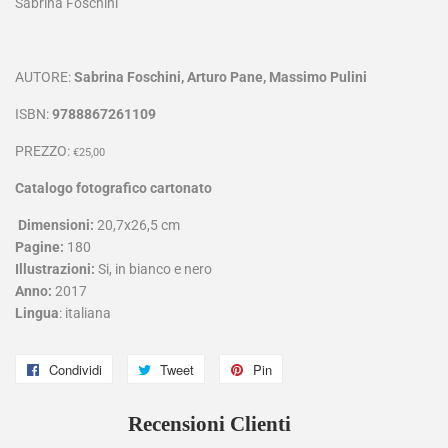
Sabrina Foschini
AUTORE:
Sabrina Foschini, Arturo Pane, Massimo Pulini
ISBN:
9788867261109
PREZZO:
€25,00
Catalogo fotografico cartonato
Dimensioni:
20,7x26,5 cm
Pagine:
180
Illustrazioni:
Si, in bianco e nero
Anno:
2017
Lingua
: italiana
Condividi
Condividi
Tweet
Twitta
Pin
Pinna
su
su
su
Recensioni Clienti
Facebook
Twitter
Pinterest