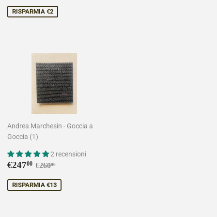
scontato
di
listino
RISPARMIA €2
Andrea Marchesin - Goccia a
Goccia (1)
2 recensioni
Prezzo
€247,00
Prezzo di listino
€260,00
€247
00
€260
00
scontato
RISPARMIA €13