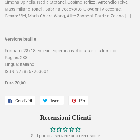
Simona Spinella, Nadia Stefanel, Cosimo Terlizzi, Antonello Tolve,
Massimiliano Tonelli, Sabrina Vedovotto, Giovanni Viceconte,
Cesare Viel, Maria Chiara Wang, Alice Zannoni, Patrizia Zelano [...]
Versione braille
Formato: 28x18 cm con copertina cartonata e in alluminio
Pagine: 288
Lingua: italiano
ISBN: 9788867263004
Euro 70,00
Condividi
Condividi
Tweet
Twitta
Pin
Pinna
su
su
su
Recensioni Clienti
Facebook
Twitter
Pinterest
Sii il primo a scrivere una recensione