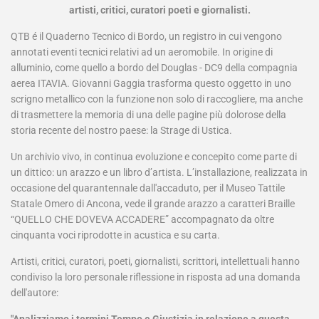
artisti, critici, curatori poeti e giornalisti.
QTB é il Quaderno Tecnico di Bordo, un registro in cui vengono
annotati eventi tecnici relativi ad un aeromobile. In origine di
alluminio, come quello a bordo del Douglas - DC9 della compagnia
aerea ITAVIA. Giovanni Gaggia trasforma questo oggetto in uno
scrigno metallico con la funzione non solo di raccogliere, ma anche
di trasmettere la memoria di una delle pagine più dolorose della
storia recente del nostro paese: la Strage di Ustica.
Un archivio vivo, in continua evoluzione e concepito come parte di
un dittico: un arazzo e un libro d’artista. L’installazione, realizzata in
occasione del quarantennale dall'accaduto, per il Museo Tattile
Statale Omero di Ancona, vede il grande arazzo a caratteri Braille
“QUELLO CHE DOVEVA ACCADERE” accompagnato da oltre
cinquanta voci riprodotte in acustica e su carta.
Artisti, critici, curatori, poeti, giornalisti, scrittori, intellettuali hanno
condiviso la loro personale riflessione in risposta ad una domanda
dell'autore: