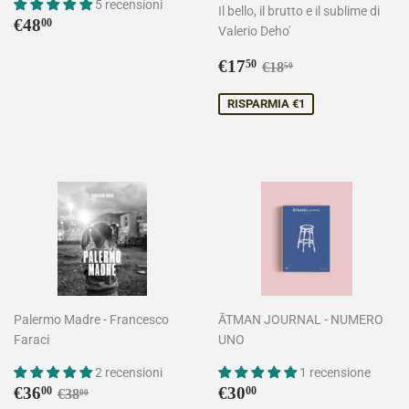
5 recensioni
Il bello, il brutto e il sublime di
Prezzo
€48,00
€48
00
Valerio Deho'
di
listino
Prezzo
€17,50
Prezzo di listino
€18,50
€17
50
€18
50
scontato
RISPARMIA €1
Palermo Madre - Francesco
ĀTMAN JOURNAL - NUMERO
Faraci
UNO
2 recensioni
1 recensione
Prezzo
€36,00
Prezzo
€30,00
Prezzo di listino
€38,00
€36
€30
00
00
€38
00