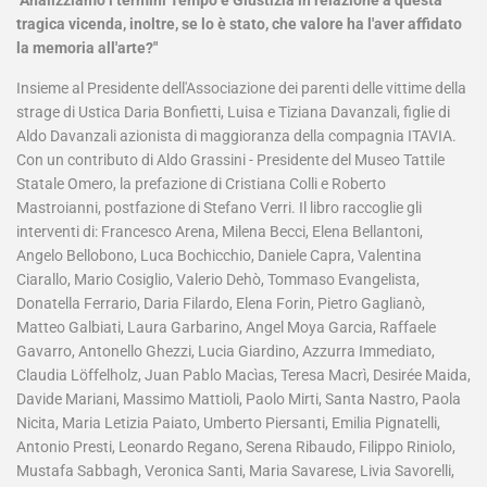
"Analizziamo i termini Tempo e Giustizia in relazione a questa
tragica vicenda, inoltre, se lo è stato, che valore ha l'aver affidato
la memoria all'arte?"
Insieme al Presidente dell'Associazione dei parenti delle vittime della
strage di Ustica Daria Bonfietti, Luisa e Tiziana Davanzali, figlie di
Aldo Davanzali azionista di maggioranza della compagnia ITAVIA.
Con un contributo di Aldo Grassini - Presidente del Museo Tattile
Statale Omero, la prefazione di Cristiana Colli e Roberto
Mastroianni, postfazione di Stefano Verri. Il libro raccoglie gli
interventi di: Francesco Arena, Milena Becci, Elena Bellantoni,
Angelo Bellobono, Luca Bochicchio, Daniele Capra, Valentina
Ciarallo, Mario Cosiglio, Valerio Dehò, Tommaso Evangelista,
Donatella Ferrario, Daria Filardo, Elena Forin, Pietro Gaglianò,
Matteo Galbiati, Laura Garbarino, Angel Moya Garcia, Raffaele
Gavarro, Antonello Ghezzi, Lucia Giardino, Azzurra Immediato,
Claudia Löffelholz, Juan Pablo Macìas, Teresa Macrì, Desirée Maida,
Davide Mariani, Massimo Mattioli, Paolo Mirti, Santa Nastro, Paola
Nicita, Maria Letizia Paiato, Umberto Piersanti, Emilia Pignatelli,
Antonio Presti, Leonardo Regano, Serena Ribaudo, Filippo Riniolo,
Mustafa Sabbagh, Veronica Santi, Maria Savarese, Livia Savorelli,