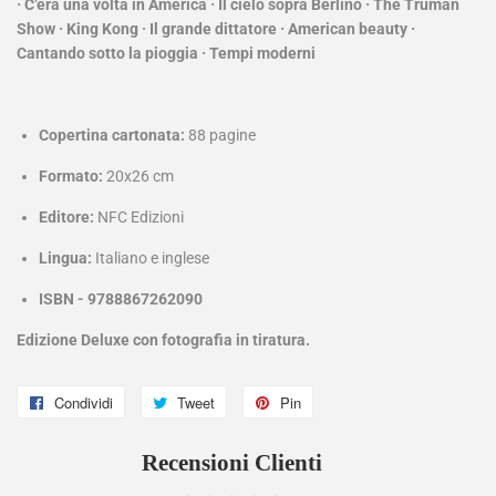
· C’era una volta in America · Il cielo sopra Berlino · The Truman
Show · King Kong · Il grande dittatore · American beauty ·
Cantando sotto la pioggia · Tempi moderni
Copertina cartonata:
88
pagine
Formato:
20x26 cm
Editore:
NFC Edizioni
Lingua:
Italiano e inglese
ISBN - 9788867262090
Edizione Deluxe con fotografia in tiratura.
Condividi
Condividi
Tweet
Twitta
Pin
Pinna
su
su
su
Recensioni Clienti
Facebook
Twitter
Pinterest