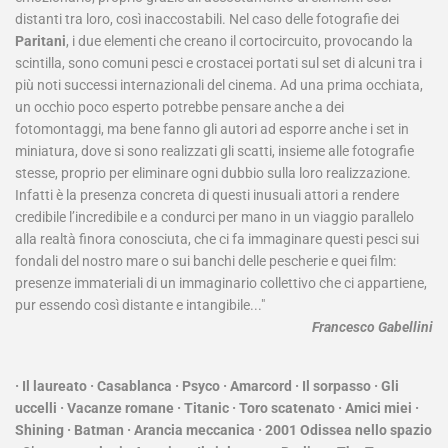
distanti tra loro, così inaccostabili. Nel caso delle fotografie dei
Paritani
, i due elementi che creano il cortocircuito, provocando la
scintilla, sono comuni pesci e crostacei portati sul set di alcuni tra i
più noti successi internazionali del cinema. Ad una prima occhiata,
un occhio poco esperto potrebbe pensare anche a dei
fotomontaggi, ma bene fanno gli autori ad esporre anche i set in
miniatura, dove si sono realizzati gli scatti, insieme alle fotografie
stesse, proprio per eliminare ogni dubbio sulla loro realizzazione.
Infatti è la presenza concreta di questi inusuali attori a rendere
credibile l’incredibile e a condurci per mano in un viaggio parallelo
alla realtà finora conosciuta, che ci fa immaginare questi pesci sui
fondali del nostro mare o sui banchi delle pescherie e quei film:
presenze immateriali di un immaginario collettivo che ci appartiene,
pur essendo così distante e intangibile..."
Francesco Gabellini
· Il laureato · Casablanca · Psyco · Amarcord · Il sorpasso · Gli
uccelli · Vacanze romane · Titanic · Toro scatenato · Amici miei ·
Shining · Batman · Arancia meccanica · 2001 Odissea nello spazio