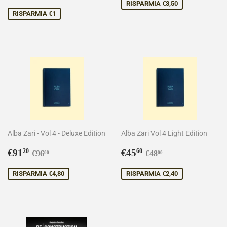
scontato
RISPARMIA €3,50
RISPARMIA €1
Alba Zari - Vol 4 - Deluxe Edition
Alba Zari Vol 4 Light Edition
Prezzo
€91,20
Prezzo
€45,60
Prezzo di listino
€96,00
Prezzo di listino
€48,00
€91
€45
20
60
€96
€48
00
00
scontato
scontato
RISPARMIA €4,80
RISPARMIA €2,40