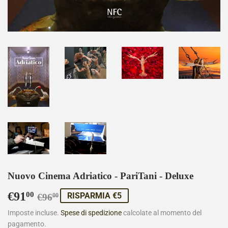
Nuovo Cinema Adriatico - PariTani - Deluxe
€91
Prezzo
€96,00
Prezzo
€91,00
00
RISPARMIA €5
€96
00
di
scontato
Imposte incluse.
Spese di spedizione
calcolate al momento del
pagamento.