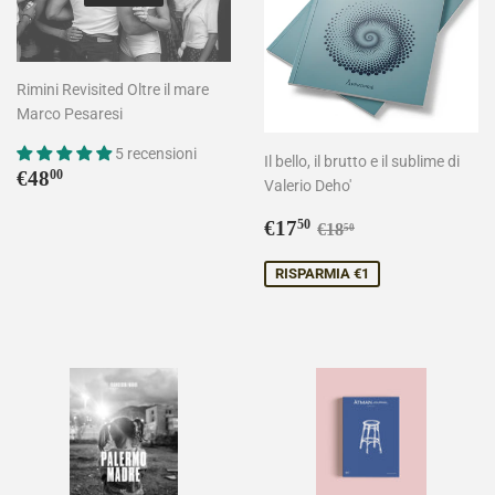
Rimini Revisited Oltre il mare
Marco Pesaresi
5 recensioni
Il bello, il brutto e il sublime di
Prezzo
€48,00
€48
00
Valerio Deho'
di
listino
Prezzo
€17,50
Prezzo di listino
€18,50
€17
50
€18
50
scontato
RISPARMIA €1