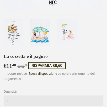
La cozzetta e il paguro
€11
Prezzo
€12,00
Prezzo
€11,40
40
RISPARMIA €0,60
€12
00
di
scontato
Imposte incluse.
Spese di spedizione
calcolate al momento del
pagamento.
listino
Quantità