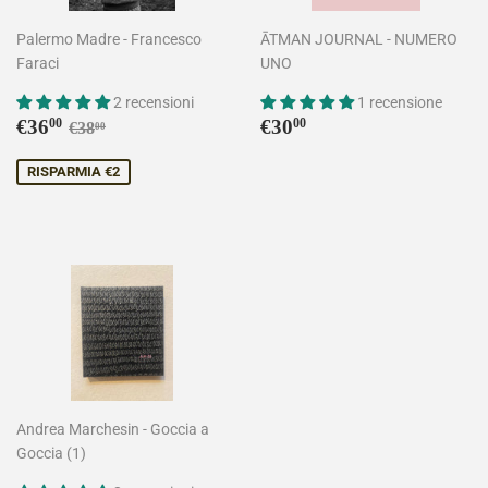
Palermo Madre - Francesco
ĀTMAN JOURNAL - NUMERO
Faraci
UNO
2 recensioni
1 recensione
Prezzo
€36,00
Prezzo
€30,00
Prezzo di listino
€38,00
€36
€30
00
00
€38
00
scontato
di
listino
RISPARMIA €2
Andrea Marchesin - Goccia a
Goccia (1)