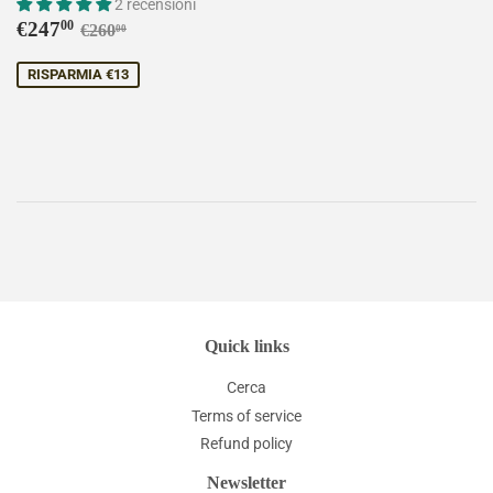
2 recensioni
Prezzo
€247,00
Prezzo di listino
€260,00
€247
00
€260
00
scontato
RISPARMIA €13
Quick links
Cerca
Terms of service
Refund policy
Newsletter