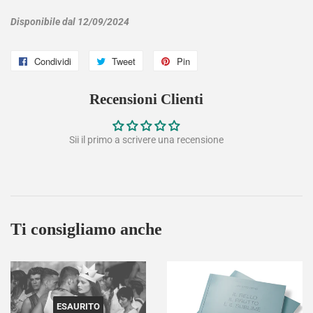
Disponibile dal 12/09/2024
Condividi
Condividi
Tweet
Twitta
Pin
Pinna
su
su
su
Recensioni Clienti
Facebook
Twitter
Pinterest
Sii il primo a scrivere una recensione
Ti consigliamo anche
ESAURITO