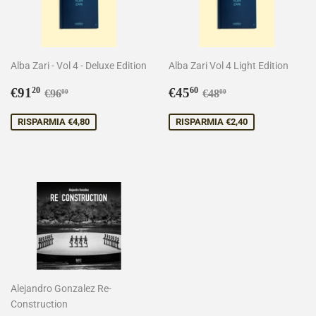
Alba Zari - Vol 4 - Deluxe Edition
Alba Zari Vol 4 Light Edition
Prezzo
€91,20
Prezzo
€45,60
Prezzo di listino
€96,00
Prezzo di listino
€48,00
€91
€45
20
60
€96
€48
00
00
scontato
scontato
RISPARMIA €4,80
RISPARMIA €2,40
Alejandro Gonzalez Re-
Construction