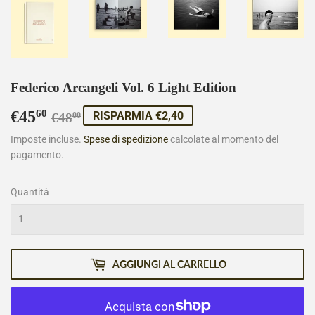
Federico Arcangeli Vol. 6 Light Edition
€45
Prezzo
€48,00
Prezzo
€45,60
60
RISPARMIA €2,40
€48
00
di
scontato
Imposte incluse.
Spese di spedizione
calcolate al momento del
pagamento.
listino
Quantità
AGGIUNGI AL CARRELLO