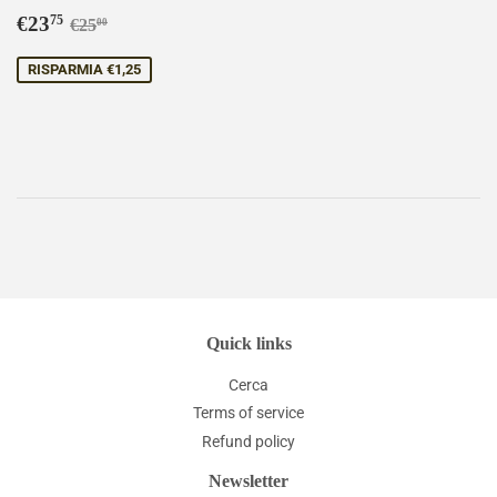
Prezzo
€23,75
Prezzo di listino
€25,00
€23
75
€25
00
scontato
RISPARMIA €1,25
Quick links
Cerca
Terms of service
Refund policy
Newsletter