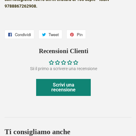
9788867262908.
Condividi
Condividi
Tweet
Twitta
Pin
Pinna
su
su
su
Recensioni Clienti
Facebook
Twitter
Pinterest
Sii il primo a scrivere una recensione
Scrivi una
recensione
Ti consigliamo anche