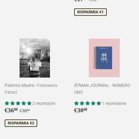
scontato
RISPARMIA €1
Palermo Madre - Francesco
ĀTMAN JOURNAL - NUMERO
Faraci
UNO
2 recensioni
1 recensione
Prezzo
€36,00
Prezzo
€30,00
Prezzo di listino
€38,00
€36
€30
00
00
€38
00
scontato
di
listino
RISPARMIA €2