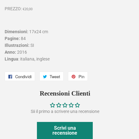
PREZZO:
€20,00
Dimensioni:
17x24 cm
Pagine:
84
Illustrazioni:
SI
Anno:
2016
Lingua
: italiana, inglese
Condividi
Condividi
Tweet
Twitta
Pin
Pinna
su
su
su
Recensioni Clienti
Facebook
Twitter
Pinterest
Sii il primo a scrivere una recensione
Scrivi una
recensione