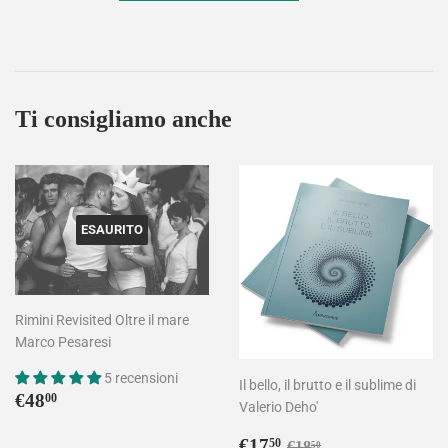
Ti consigliamo anche
ESAURITO
Rimini Revisited Oltre il mare
Marco Pesaresi
5 recensioni
Il bello, il brutto e il sublime di
Prezzo
€48,00
€48
00
Valerio Deho'
di
listino
Prezzo
€17,50
Prezzo di listino
€18,50
€17
50
€18
50