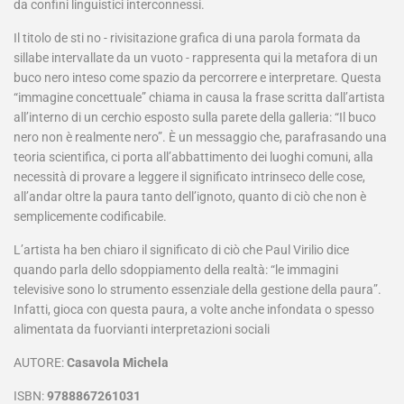
da confini linguistici interconnessi.
Il titolo de sti no - rivisitazione grafica di una parola formata da
sillabe intervallate da un vuoto - rappresenta qui la metafora di un
buco nero inteso come spazio da percorrere e interpretare. Questa
“immagine concettuale” chiama in causa la frase scritta dall’artista
all’interno di un cerchio esposto sulla parete della galleria: “Il buco
nero non è realmente nero”. È un messaggio che, parafrasando una
teoria scientifica, ci porta all’abbattimento dei luoghi comuni, alla
necessità di provare a leggere il significato intrinseco delle cose,
all’andar oltre la paura tanto dell’ignoto, quanto di ciò che non è
semplicemente codificabile.
L’artista ha ben chiaro il significato di ciò che Paul Virilio dice
quando parla dello sdoppiamento della realtà: “le immagini
televisive sono lo strumento essenziale della gestione della paura”.
Infatti, gioca con questa paura, a volte anche infondata o spesso
alimentata da fuorvianti interpretazioni sociali
AUTORE:
Casavola Michela
ISBN:
9788867261031