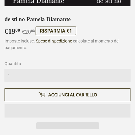
de sti no Pamela Diamante
€19
Prezzo
€20,00
Prezzo
€19,00
00
RISPARMIA €1
€20
00
di
scontato
Imposte incluse.
Spese di spedizione
calcolate al momento del
pagamento.
listino
Quantità
AGGIUNGI AL CARRELLO