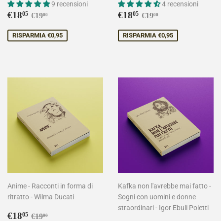
9 recensioni
4 recensioni
Prezzo
€18,05
Prezzo
€18,05
Prezzo di listino
€19,00
Prezzo di listino
€19,00
€18
€18
05
05
€19
€19
00
00
scontato
scontato
RISPARMIA €0,95
RISPARMIA €0,95
Anime - Racconti in forma di
Kafka non l'avrebbe mai fatto -
ritratto - Wilma Ducati
Sogni con uomini e donne
straordinari - Igor Ebuli Poletti
Prezzo
€18,05
Prezzo di listino
€19,00
€18
05
€19
00