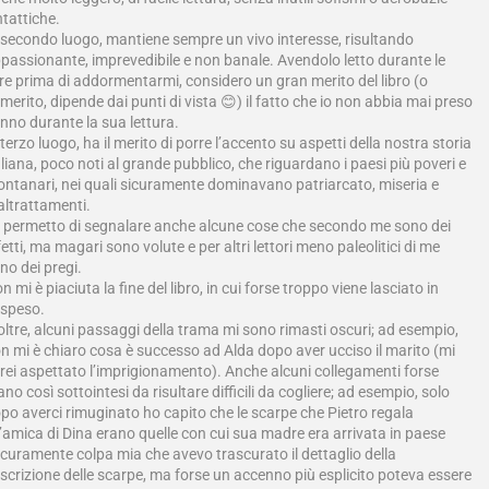
ntattiche.
 secondo luogo, mantiene sempre un vivo interesse, risultando
passionante, imprevedibile e non banale. Avendolo letto durante le
re prima di addormentarmi, considero un gran merito del libro (o
merito, dipende dai punti di vista 😊) il fatto che io non abbia mai preso
nno durante la sua lettura.
 terzo luogo, ha il merito di porre l’accento su aspetti della nostra storia
aliana, poco noti al grande pubblico, che riguardano i paesi più poveri e
ntanari, nei quali sicuramente dominavano patriarcato, miseria e
ltrattamenti.
 permetto di segnalare anche alcune cose che secondo me sono dei
fetti, ma magari sono volute e per altri lettori meno paleolitici di me
no dei pregi.
n mi è piaciuta la fine del libro, in cui forse troppo viene lasciato in
speso.
oltre, alcuni passaggi della trama mi sono rimasti oscuri; ad esempio,
n mi è chiaro cosa è successo ad Alda dopo aver ucciso il marito (mi
rei aspettato l’imprigionamento). Anche alcuni collegamenti forse
ano così sottointesi da risultare difficili da cogliere; ad esempio, solo
po averci rimuginato ho capito che le scarpe che Pietro regala
l’amica di Dina erano quelle con cui sua madre era arrivata in paese
icuramente colpa mia che avevo trascurato il dettaglio della
scrizione delle scarpe, ma forse un accenno più esplicito poteva essere