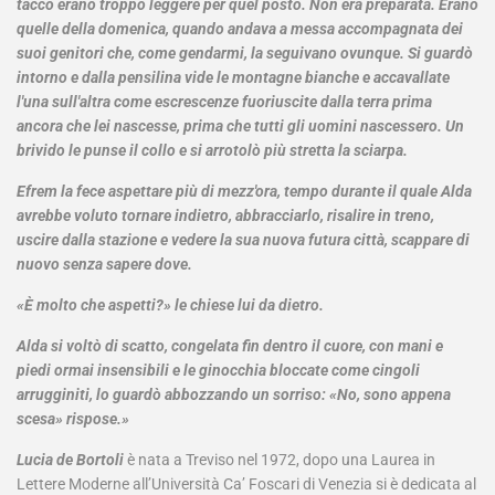
tacco erano troppo leggere per quel posto. Non era preparata. Erano
quelle della domenica, quando andava a messa accompagnata dei
suoi genitori che, come gendarmi, la seguivano ovunque. Si guardò
intorno e dalla pensilina vide le montagne bianche e accavallate
l'una sull'altra come escrescenze fuoriuscite dalla terra prima
ancora che lei nascesse, prima che tutti gli uomini nascessero. Un
brivido le punse il collo e si arrotolò più stretta la sciarpa.
Efrem la fece aspettare più di mezz'ora, tempo durante il quale Alda
avrebbe voluto tornare indietro, abbracciarlo, risalire in treno,
uscire dalla stazione e vedere la sua nuova futura città, scappare di
nuovo senza sapere dove.
«È molto che aspetti?» le chiese lui da dietro.
Alda si voltò di scatto, congelata fin dentro il cuore, con mani e
piedi ormai insensibili e le ginocchia bloccate come cingoli
arrugginiti, lo guardò abbozzando un sorriso: «No, sono appena
scesa» rispose.»
Lucia de Bortoli
è nata a Treviso nel 1972, dopo una Laurea in
Lettere Moderne all’Università Ca’ Foscari di Venezia si è dedicata al