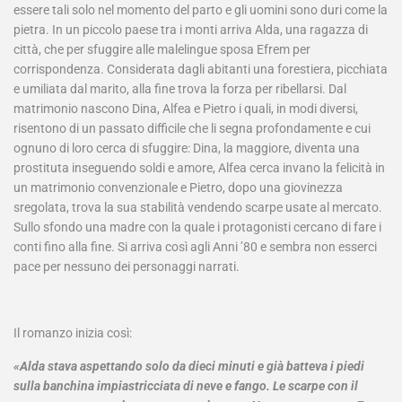
essere tali solo nel momento del parto e gli uomini sono duri come la
pietra. In un piccolo paese tra i monti arriva Alda, una ragazza di
città, che per sfuggire alle malelingue sposa Efrem per
corrispondenza. Considerata dagli abitanti una forestiera, picchiata
e umiliata dal marito, alla fine trova la forza per ribellarsi. Dal
matrimonio nascono Dina, Alfea e Pietro i quali, in modi diversi,
risentono di un passato difficile che li segna profondamente e cui
ognuno di loro cerca di sfuggire: Dina, la maggiore, diventa una
prostituta inseguendo soldi e amore, Alfea cerca invano la felicità in
un matrimonio convenzionale e Pietro, dopo una giovinezza
sregolata, trova la sua stabilità vendendo scarpe usate al mercato.
Sullo sfondo una madre con la quale i protagonisti cercano di fare i
conti fino alla fine. Si arriva così agli Anni ’80 e sembra non esserci
pace per nessuno dei personaggi narrati.
Il romanzo inizia così:
«Alda stava aspettando solo da dieci minuti e già batteva i piedi
sulla banchina impiastricciata di neve e fango. Le scarpe con il