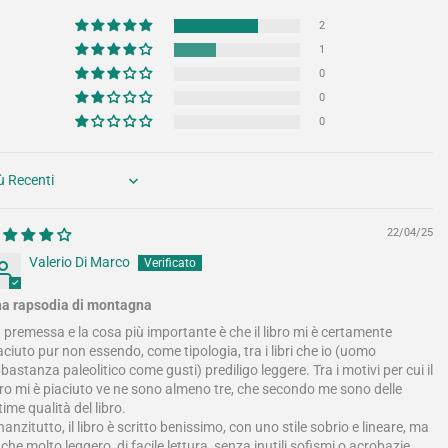
2
1
0
0
0
rt by
22/04/25
Valerio Di Marco
a rapsodia di montagna
 premessa e la cosa più importante è che il libro mi è certamente
aciuto pur non essendo, come tipologia, tra i libri che io (uomo
bastanza paleolitico come gusti) prediligo leggere. Tra i motivi per cui il
bro mi è piaciuto ve ne sono almeno tre, che secondo me sono delle
time qualità del libro.
nanzitutto, il libro è scritto benissimo, con uno stile sobrio e lineare, ma
che molto leggero, di facile lettura, senza inutili sofismi o acrobazie