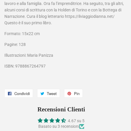
lavoro e alla famiglia. Ora fa l’imprenditrice. Ha seguito, tra gli altri,
alcuni corsi di scrittura con la Holden di Torino e con la Bottega di
Narrazione. Cura il blog letterario https://ilviaggiodianna.net/
Questo è il suo primo libro.
Formato: 15x22 cm
Pagine: 128
Illustrazioni: Maria Panizza
ISBN: 9788867264797
Condividi
Condividi
Tweet
Twitta
Pin
Pinna
su
su
su
Recensioni Clienti
Facebook
Twitter
Pinterest
4.67 su 5
Basato su 3 recensioni