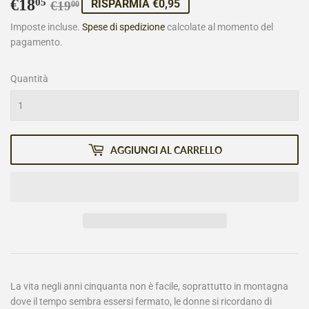
€18
Prezzo
€19,00
Prezzo
€18,05
05
RISPARMIA €0,95
€19
00
di
scontato
Imposte incluse.
Spese di spedizione
calcolate al momento del
pagamento.
listino
Quantità
AGGIUNGI AL CARRELLO
La vita negli anni cinquanta non è facile, soprattutto in montagna
dove il tempo sembra essersi fermato, le donne si ricordano di