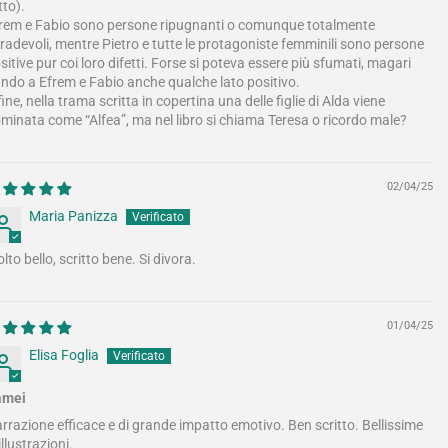
tto).
rem e Fabio sono persone ripugnanti o comunque totalmente
radevoli, mentre Pietro e tutte le protagoniste femminili sono persone
sitive pur coi loro difetti. Forse si poteva essere più sfumati, magari
ndo a Efrem e Fabio anche qualche lato positivo.
fine, nella trama scritta in copertina una delle figlie di Alda viene
minata come “Alfea”, ma nel libro si chiama Teresa o ricordo male?
02/04/25
Maria Panizza
lto bello, scritto bene. Si divora.
01/04/25
Elisa Foglia
amei
rrazione efficace e di grande impatto emotivo. Ben scritto. Bellissime
 illustrazioni.