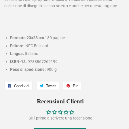
collezione di disegni in senso stretto e anche per questa ragione...
Formato 23x28 cm
130 pagine
Editore:
NFC Edizioni
Lingua:
Italiano
ISBN-13:
9788867262199
Peso di spedizione:
900 g
Condividi
Condividi
Tweet
Twitta
Pin
Pinna
su
su
su
Recensioni Clienti
Facebook
Twitter
Pinterest
Sii il primo a scrivere una recensione