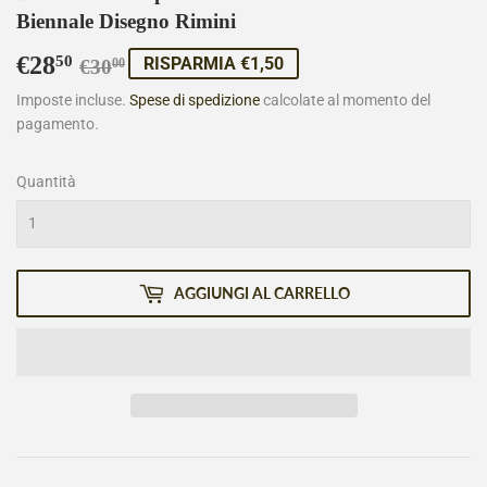
Biennale Disegno Rimini
€28
Prezzo
€30,00
Prezzo
€28,50
50
RISPARMIA €1,50
€30
00
di
scontato
Imposte incluse.
Spese di spedizione
calcolate al momento del
pagamento.
listino
Quantità
AGGIUNGI AL CARRELLO