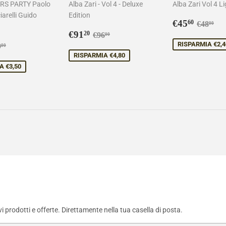
RS PARTY Paolo
Alba Zari - Vol 4 - Deluxe
Alba Zari Vol 4 Li
iarelli Guido
Edition
Prezzo
€45,6
Prezzo 
€4
€45
60
€48
00
Prezzo
€91,20
scontato
Prezzo di listino
€96,00
€91
20
€96
00
o
5,50
scontato
ezzo di listino
€69,00
RISPARMIA €2,4
9
00
to
RISPARMIA €4,80
A €3,50
 prodotti e offerte. Direttamente nella tua casella di posta.