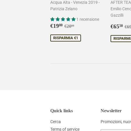
Acqua Alta - Venezia 2019 -
AFTER TEA
Patrizia Zelano
Emilio Cenc
Gazzilli
1 recensione
Prezzo
€19,00
Prezz
€6
Prezzo di listino
€20,00
€19
Pr
00
€65
€20
50
00
€6
scontato
sconta
RISPARMIA €1
RISPARMI
Quick links
Newsletter
Cerca
Promozioni, nuovi
Terms of service