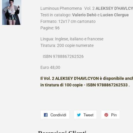
Luminous Phenomena Vol. 2
ALEKSEY D'HAVLC
Testi in catalogo:
Valerio Dehò
e
Lucien Clergue
Formato: 12x17 cm cartonato
Pagine: 96
Lingua: Inglese, italiano e francese
Tiratura: 200 copie numerate
ISBN 9788867262526
Euro 48,00
Il Vol. 2 ALEKSEY D'HAVLCYON è disponibile anch
in tiratura di 100 copie - ISBN 9788867262533 .
Condividi
Condividi
Tweet
Twitta
Pin
Pinna
su
su
su
Facebook
Twitter
Pintere