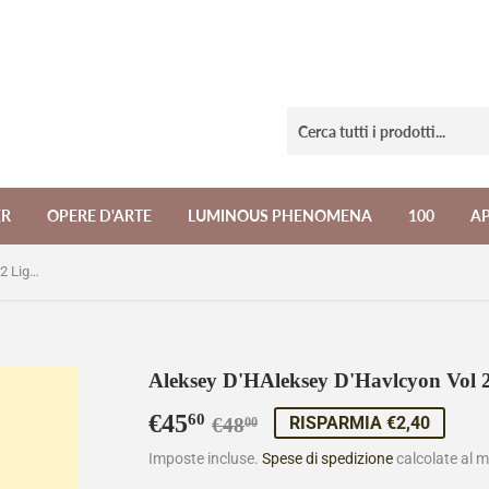
ER
OPERE D'ARTE
LUMINOUS PHENOMENA
100
A
Aleksey D'HAleksey D'Havlcyon Vol 2 Light Edition
Aleksey D'HAleksey D'Havlcyon Vol 2
€45
Prezzo
€48,00
Prezzo
€45,60
60
RISPARMIA €2,40
€48
00
di
scontato
Imposte incluse.
Spese di spedizione
calcolate al 