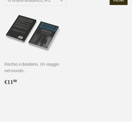
FILTRI
Rischio e desiderio. Un viaggio
nel mondo...
Prezzo
€11,90
€11
90
di
listino