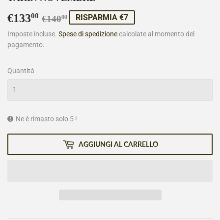
€133
Prezzo
€140,00
Prezzo
€133,00
00
RISPARMIA €7
€140
00
di
scontato
Imposte incluse.
Spese di spedizione
calcolate al momento del
pagamento.
listino
Quantità
Ne è rimasto solo 5 !
AGGIUNGI AL CARRELLO