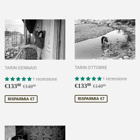
TARIN OTTOBRE
TARIN GENNAIO
1 recensione
1 recensione
Prezzo
€133,00
Prezzo
€133,00
Prezzo di listino
€140,00
Prezzo di listino
€140,00
€133
€133
00
00
€140
€140
00
00
scontato
scontato
RISPARMIA €7
RISPARMIA €7