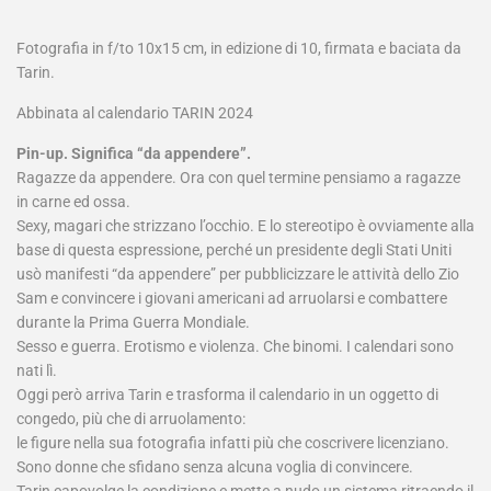
Fotografia in f/to 10x15 cm, in edizione di 10, firmata e baciata da
Tarin.
Abbinata al calendario TARIN 2024
Pin-up. Significa “da appendere”.
Ragazze da appendere. Ora con quel termine pensiamo a ragazze
in carne ed ossa.
Sexy, magari che strizzano l’occhio. E lo stereotipo è ovviamente alla
base di questa espressione, perché un presidente degli Stati Uniti
usò manifesti “da appendere” per pubblicizzare le attività dello Zio
Sam e convincere i giovani americani ad arruolarsi e combattere
durante la Prima Guerra Mondiale.
Sesso e guerra. Erotismo e violenza. Che binomi. I calendari sono
nati lì.
Oggi però arriva Tarin e trasforma il calendario in un oggetto di
congedo, più che di arruolamento:
le figure nella sua fotografia infatti più che coscrivere licenziano.
Sono donne che sfidano senza alcuna voglia di convincere.
Tarin capovolge la condizione e mette a nudo un sistema ritraendo il