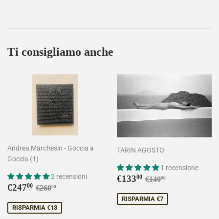
Ti consigliamo anche
Andrea Marchesin - Goccia a
TARIN AGOSTO
Goccia (1)
1 recensione
Prezzo
€133,00
2 recensioni
Prezzo di listino
€140,00
€133
00
€140
00
Prezzo
€247,00
Prezzo di listino
€260,00
scontato
€247
00
€260
00
scontato
RISPARMIA €7
RISPARMIA €13