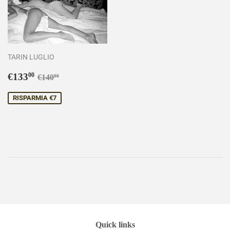
TARIN LUGLIO
Prezzo
€133,00
Prezzo di listino
€140,00
€133
00
€140
00
scontato
RISPARMIA €7
Quick links