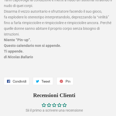
nudo di quei corpi.
Disarma il vezzo autoritario e sfruttatore facendo il suo gioco,
fa esplodere lo stereotipo interpretandolo, deprezzando la “virilità”
fino a farla rimpicciolire e rimpicciolire e rimpicciolire ancora. Perché
quelle donne sanno abitare il proprio corpo senza bisogno di
istruzioni.
Niente “Pin-up”.
Questo calendario non si appende.
Ti appende.
di Nicolas Ballario
Condividi
Condividi
Tweet
Twitta
Pin
Pinna
su
su
su
Recensioni Clienti
Facebook
Twitter
Pinterest
Sii il primo a scrivere una recensione